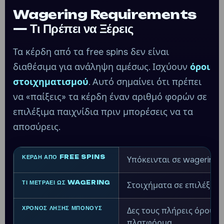
Wagering Requirements
— Τι Πρέπει να Ξέρεις
Τα κέρδη από τα free spins δεν είναι
διαθέσιμα για ανάληψη αμέσως. Ισχύουν
όροι
στοιχηματισμού
. Αυτό σημαίνει ότι πρέπει
να «παίξεις» τα κέρδη έναν αριθμό φορών σε
επιλέξιμα παιχνίδια πριν μπορέσεις να τα
αποσύρεις.
ΚΈΡΔΗ ΑΠΌ FREE SPINS
Υπόκεινται σε wagering
ΤΙ ΜΕΤΡΆΕΙ ΩΣ WAGERING
Στοιχήματα σε επιλέξιμα 
ΧΡΌΝΟΣ ΛΉΞΗΣ ΜΠΌΝΟΥΣ
Δες τους πλήρεις όρους 
πλατφόρμα