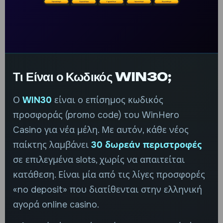
Τι Είναι ο Κωδικός WIN30;
Ο
WIN30
είναι ο επίσημος κωδικός
προσφοράς (promo code) του WinHero
Casino για νέα μέλη. Με αυτόν, κάθε νέος
παίκτης λαμβάνει
30 δωρεάν περιστροφές
σε επιλεγμένα slots, χωρίς να απαιτείται
κατάθεση. Είναι μία από τις λίγες προσφορές
«no deposit» που διατίθενται στην ελληνική
αγορά online casino.