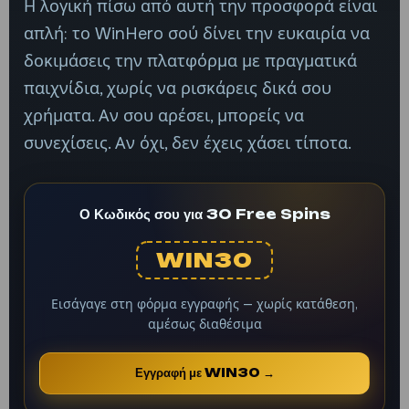
Η λογική πίσω από αυτή την προσφορά είναι
απλή: το WinHero σού δίνει την ευκαιρία να
δοκιμάσεις την πλατφόρμα με πραγματικά
παιχνίδια, χωρίς να ρισκάρεις δικά σου
χρήματα. Αν σου αρέσει, μπορείς να
συνεχίσεις. Αν όχι, δεν έχεις χάσει τίποτα.
Ο Κωδικός σου για 30 Free Spins
WIN30
Εισάγαγε στη φόρμα εγγραφής — χωρίς κατάθεση,
αμέσως διαθέσιμα
Εγγραφή με WIN30 →