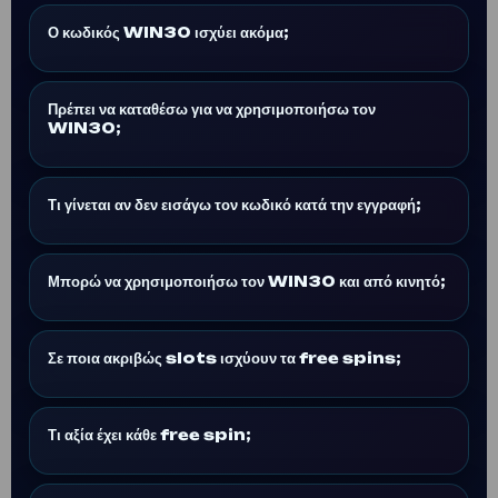
Ο κωδικός WIN30 ισχύει ακόμα;
Πρέπει να καταθέσω για να χρησιμοποιήσω τον
WIN30;
Τι γίνεται αν δεν εισάγω τον κωδικό κατά την εγγραφή;
Μπορώ να χρησιμοποιήσω τον WIN30 και από κινητό;
Σε ποια ακριβώς slots ισχύουν τα free spins;
Τι αξία έχει κάθε free spin;