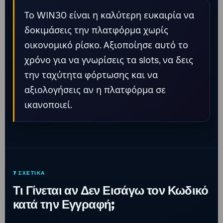
Το WIN30 είναι η καλύτερη ευκαιρία να
δοκιμάσεις την πλατφόρμα χωρίς
οικονομικό ρίσκο. Αξιοποίησε αυτό το
χρόνο για να γνωρίσεις τα slots, να δεις
την ταχύτητα φόρτωσης και να
αξιολογήσεις αν η πλατφόρμα σε
ικανοποιεί.
❓ ΣΧΕΤΙΚΆ
Τι Γίνεται αν Δεν Εισάγω τον Κωδικό
κατά την Εγγραφή;