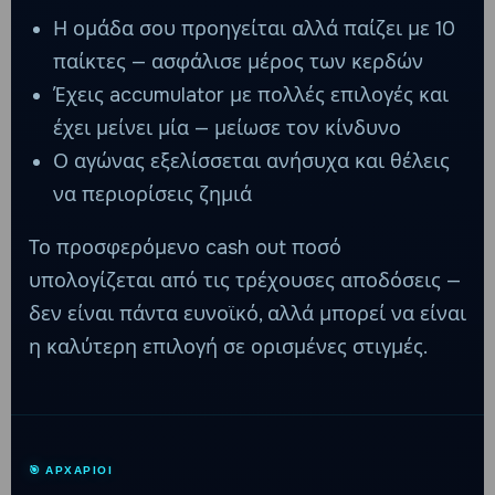
Η ομάδα σου προηγείται αλλά παίζει με 10
παίκτες — ασφάλισε μέρος των κερδών
Έχεις accumulator με πολλές επιλογές και
έχει μείνει μία — μείωσε τον κίνδυνο
Ο αγώνας εξελίσσεται ανήσυχα και θέλεις
να περιορίσεις ζημιά
Το προσφερόμενο cash out ποσό
υπολογίζεται από τις τρέχουσες αποδόσεις —
δεν είναι πάντα ευνοϊκό, αλλά μπορεί να είναι
η καλύτερη επιλογή σε ορισμένες στιγμές.
🎯 ΑΡΧΆΡΙΟΙ