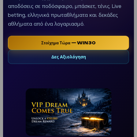
αποδόσεις σε ποδόσφαιρο, μπάσκετ, τένις. Live
betting, ελληνικά πρωταθλήματα και δεκάδες
αθλήματα από ένα λογαριασμό.
Στοίχημα Τώρα — WIN30
Δες Αξιολόγηση