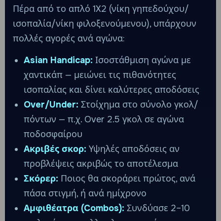
Πέρα από το απλό 1X2 (νίκη γηπεδούχου/
ισοπαλία/νίκη φιλοξενούμενου), υπάρχουν
πολλές αγορές ανά αγώνα:
Asian Handicap:
Ισοστάθμιση αγώνα με
χαντικάπ — μειώνει τις πιθανότητες
ισοπαλίας και δίνει καλύτερες αποδόσεις
Over/Under:
Στοίχημα στο σύνολο γκολ/
πόντων — π.χ. Over 2.5 γκολ σε αγώνα
ποδοσφαίρου
Ακριβές σκορ:
Υψηλές αποδόσεις αν
προβλέψεις ακριβώς το αποτέλεσμα
Σκόρερ:
Ποιος θα σκοράρει πρώτος, ανά
πάσα στιγμή, ή ανά ημίχρονο
Αμφιθέατρα (Combos):
Συνδύασε 2–10