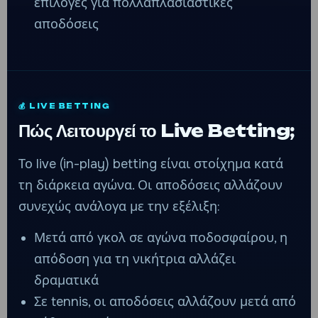
επιλογές για πολλαπλασιαστικές
αποδόσεις
💰 LIVE BETTING
Πώς Λειτουργεί το Live Betting;
Το live (in-play) betting είναι στοίχημα κατά
τη διάρκεια αγώνα. Οι αποδόσεις αλλάζουν
συνεχώς ανάλογα με την εξέλιξη:
Μετά από γκολ σε αγώνα ποδοσφαίρου, η
απόδοση για τη νικήτρια αλλάζει
δραματικά
Σε tennis, οι αποδόσεις αλλάζουν μετά από