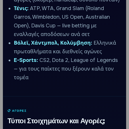
Τένις:
ATP, WTA, Grand Slam (Roland
Garros, Wimbledon, US Open, Australian
Open), Davis Cup — live betting με
εναλλαγές αποδόσεων ανά σετ
Βόλεϊ, Χάντμπολ, Κολύμβηση:
Ελληνικά
πρωταθλήματα και διεθνείς αγώνες
E-Sports:
CS2, Dota 2, League of Legends
— για τους παίκτες που ξέρουν καλά τον
τομέα
📋 ΑΓΟΡΈΣ
Τύποι Στοιχημάτων και Αγορές;