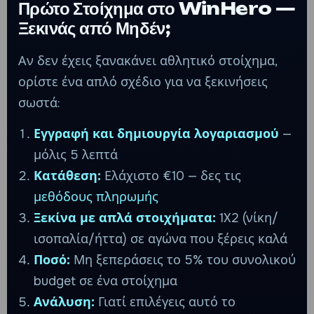
Πρώτο Στοίχημα στο WinHero —
Ξεκινάς από Μηδέν;
Αν δεν έχεις ξανακάνει αθλητικό στοίχημα,
ορίστε ένα απλό σχέδιο για να ξεκινήσεις
σωστά:
Εγγραφή και
δημιουργία λογαριασμού
—
μόλις 5 λεπτά
Κατάθεση:
Ελάχιστο €10 — δες τις
μεθόδους πληρωμής
Ξεκίνα με απλά στοιχήματα:
1X2 (νίκη/
ισοπαλία/ήττα) σε αγώνα που ξέρεις καλά
Ποσό:
Μη ξεπεράσεις το 5% του συνολικού
budget σε ένα στοίχημα
Ανάλυση:
Γιατί επιλέγεις αυτό το