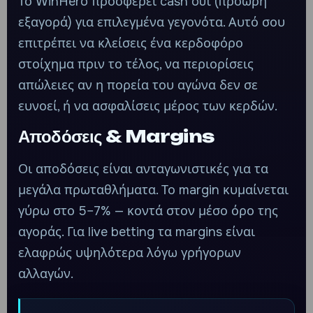
Το WinHero προσφέρει cash out (πρόωρη
εξαγορά) για επιλεγμένα γεγονότα. Αυτό σου
επιτρέπει να κλείσεις ένα κερδοφόρο
στοίχημα πριν το τέλος, να περιορίσεις
απώλειες αν η πορεία του αγώνα δεν σε
ευνοεί, ή να ασφαλίσεις μέρος των κερδών.
Αποδόσεις & Margins
Οι αποδόσεις είναι ανταγωνιστικές για τα
μεγάλα πρωταθλήματα. Το margin κυμαίνεται
γύρω στο 5–7% — κοντά στον μέσο όρο της
αγοράς. Για live betting τα margins είναι
ελαφρώς υψηλότερα λόγω γρήγορων
αλλαγών.