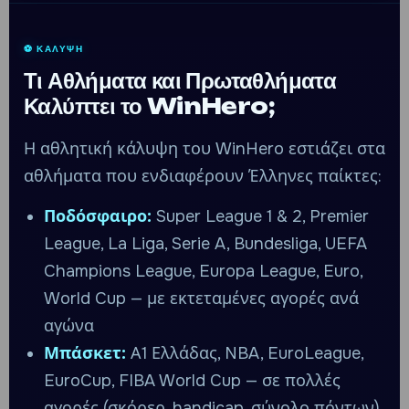
⚽ ΚΆΛΥΨΗ
Τι Αθλήματα και Πρωταθλήματα
Καλύπτει το WinHero;
Η αθλητική κάλυψη του WinHero εστιάζει στα
αθλήματα που ενδιαφέρουν Έλληνες παίκτες:
Ποδόσφαιρο:
Super League 1 & 2, Premier
League, La Liga, Serie A, Bundesliga, UEFA
Champions League, Europa League, Euro,
World Cup — με εκτεταμένες αγορές ανά
αγώνα
Μπάσκετ:
Α1 Ελλάδας, NBA, EuroLeague,
EuroCup, FIBA World Cup — σε πολλές
αγορές (σκόρερ, handicap, σύνολο πόντων)